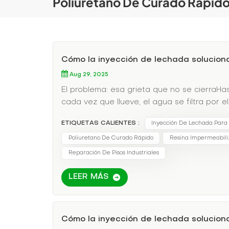
Poliuretano De Curado Rápid
Cómo la inyección de lechada solucion
Aug 29, 2025
El problema: esa grieta que no se cierraHa
cada vez que llueve, el agua se filtra por 
resultado? Crecimiento de moho, daños en 
ETIQUETAS CALIENTES :
Inyección De Lechada Para
tradicionales fallan porque solo abordan la 
lechada es un cambio radicalLa inyección d
Poliuretano De Curado Rápido
Resina Impermeabili
permanenteHe aquí por qué:✅ Penetración p
Reparación De Pisos Industriales
grietas desde adentro hacia afuera, sellan
ultrarrápida:Algunas lechadas de poliuret
LEER MÁS
agua instantáneamente.✅ Flexibilidad:Se e
evitando futuras grietas.✅ Interrupción mín
reparaciones se realizan desde la superfic
Cómo la inyección de lechada solucion
muelle de carga de una empresa de logístic