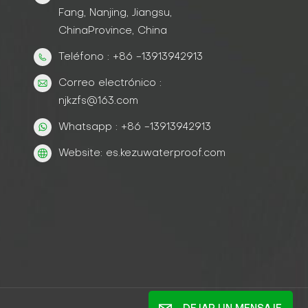
Fang, Nanjing, Jiangsu,
ChinaProvince, China
Teléfono : +86 -13913942913
Correo electrónico :
njkzfs@163.com
Whatsapp : +86 -13913942913
Website: es.kezuwaterproof.com