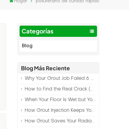
Hogar
poliuretano de curado rápido
Categorías
Blog
Blog Más Reciente
Why Your Grout Job Failed 6 Months Later (And How to Prevent It)
How to Find the Real Crack (Because What You See Isn't Always the Source)
When Your Floor Is Wet but Your Crack Is Dry
How Grout Injection Keeps Your Retail Floors Looking Fresh
How Grout Saves Your Radiant Floor from Moisture Damage