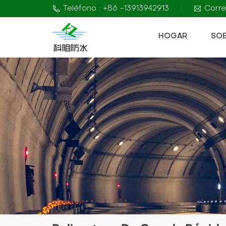
Teléfono : +86 -13913942913
Corre
HOGAR
SO