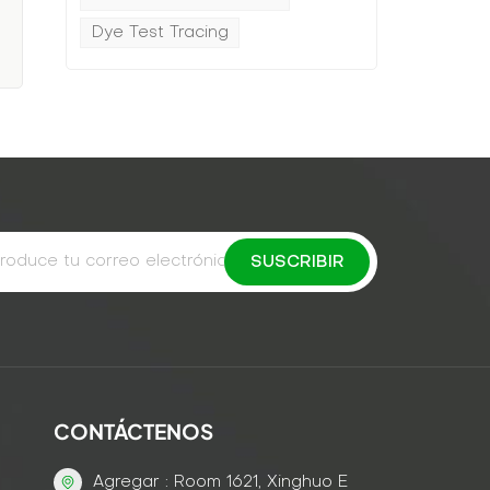
Dye Test Tracing
e
n
CONTÁCTENOS
Agregar : Room 1621, Xinghuo E