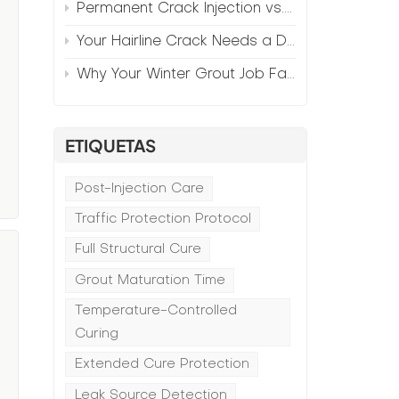
Permanent Crack Injection vs. Annual Patching—The Math
a
Your Hairline Crack Needs a Different Grout Than Your Wide Gap
Why Your Winter Grout Job Failed (And How to Fix It)
ETIQUETAS
Post-Injection Care
Traffic Protection Protocol
Full Structural Cure
Grout Maturation Time
Temperature-Controlled
a
Curing
Extended Cure Protection
Leak Source Detection