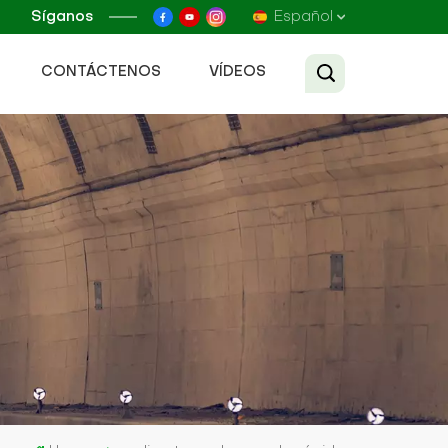
Síganos
Español
CONTÁCTENOS
VÍDEOS
English
Français
Русский
Español
عربي
Tiếng Việt
中文