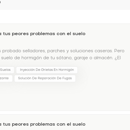
o
a tus peores problemas con el suelo
s probado selladores, parches y soluciones caseras. Pero
el suelo de hormigón de tu sótano, garaje o almacén. ¿El
el inventario y reparaciones costosas. Los métodos
 Suelos
Inyección De Grietas En Hormigón
superficie, no la raíz del problema.Por qué la inyección de
e lechada no es solo otra solución; es una solución
zante
Solución De Reparación De Fugas
rofunda:Inyectada bajo presión, la lechada rellena las
do incluso los huecos ocultos.✅ Curación
ano se asentaron menos de 60 segundos, deteniendo el
xpande y contrae con los cambios de temperatura,
imaSin excavaciones ni tiempos de inactividad. Las
ie.Éxito en el mundo real: El almacén que ahorró $50,000El
a tus peores problemas con el suelo
a presentaba fugas recurrentes, lo que ponía en riesgo la