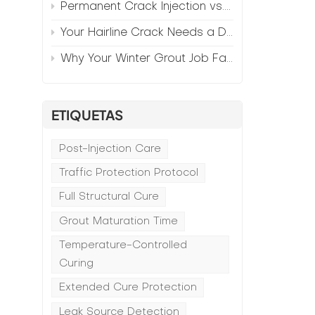
Permanent Crack Injection vs. Annual Patching—The Math
e
Your Hairline Crack Needs a Different Grout Than Your Wide Gap
Why Your Winter Grout Job Failed (And How to Fix It)
.
ETIQUETAS
Post-Injection Care
Traffic Protection Protocol
Full Structural Cure
Grout Maturation Time
Temperature-Controlled
Curing
Extended Cure Protection
Leak Source Detection