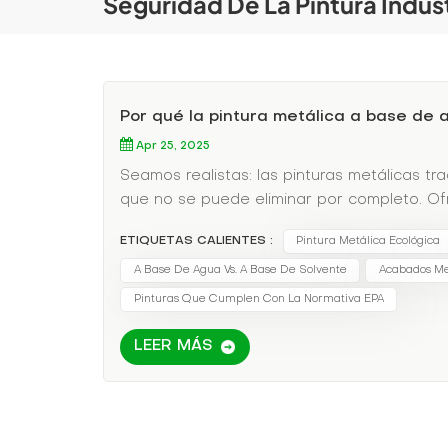
Seguridad De La Pintura Indust
Por qué la pintura metálica a base de 
Apr 25, 2025
Seamos realistas: las pinturas metálicas t
que no se puede eliminar por completo. O
vapores que obstruyen los pulmones, dañan e
ETIQUETAS CALIENTES :
Pintura Metálica Ecológica
ambientales locales. Si está cansado de tene
metálicas a base de agua han llegado para 
A Base De Agua Vs. A Base De Solvente
Acabados Met
pinturas a base de disolventes liberan alto
Pinturas Que Cumplen Con La Normativa EPA
sustancias químicas asociadas con dolores
Para fábricas, talleres o aficionados al bri
LEER MÁS
representa un riesgo para la salud, sino t
globales más estrictas (como la EPA y la U
contenido de COV. Cómo Pintura metálica 
disolventes agresivos por agua. Respire con 