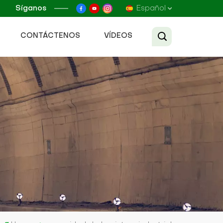
Síganos
Español
CONTÁCTENOS
VÍDEOS
English
Français
Русский
Español
عربي
Tiếng Việt
中文