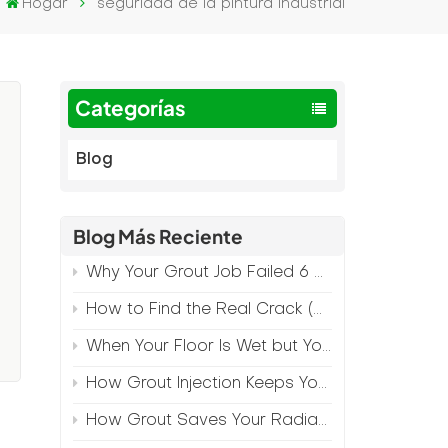
Hogar
seguridad de la pintura industrial
Categorías
Blog
Blog Más Reciente
Why Your Grout Job Failed 6 Months Later (And How to Prevent It)
How to Find the Real Crack (Because What You See Isn't Always the Source)
When Your Floor Is Wet but Your Crack Is Dry
How Grout Injection Keeps Your Retail Floors Looking Fresh
How Grout Saves Your Radiant Floor from Moisture Damage