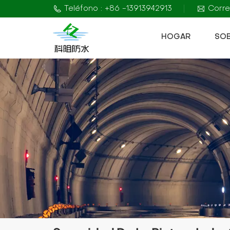
Teléfono : +86 -13913942913
Corre
HOGAR
SO