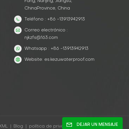
Fang, Nanjing, Jiangsu,
ChinaProvince, China
Teléfono : +86 -13913942913
Correo electrónico :
njkzfs@163.com
Whatsapp : +86 -13913942913
Website: es.kezuwaterproof.com
DEJAR UN MENSAJE
XML
|
Blog
|
política de privacidad