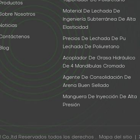
Taponador De Poliuretano
Productos
Material De Lechada De
Sobre Nosotros
Ingeniería Subterránea De Alta
Noticias
Elasticidad
Contáctenos
Precios De Lechada De Pu
Lechada De Poliuretano
Blog
Acoplador De Grasa Hidráulico
De 4 Mandíbulas Cromado
Agente De Consolidación De
Arena Buen Sellado
Manguera De Inyección De Alta
Presión
 Co.,ltd Reservados todos los derechos .
Mapa del sitio
|