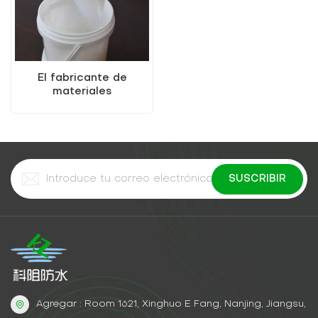
El fabricante de
materiales
impermeables vende un
agente impermeable
invisible
Agregar : Room 1621, Xinghuo E Fang, Nanjing, Jiangsu,