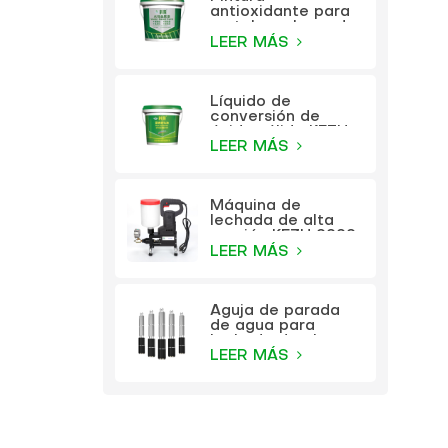
antioxidante para
metales a base de
agua KEZU (pintura
LEER MÁS
dos en uno)
Líquido de
conversión de
óxido sólido KEZU
(imprimación
LEER MÁS
transparente)
Máquina de
lechada de alta
presión KEZU 9999
LEER MÁS
Aguja de parada
de agua para
lechada de alta
presión KEZU
LEER MÁS