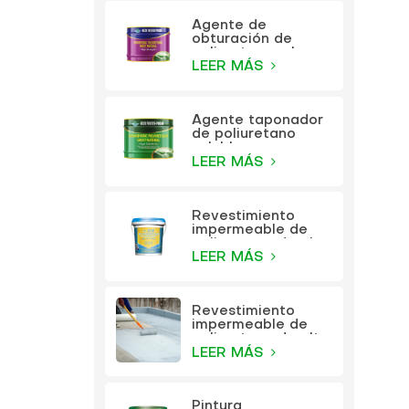
Agente de
obturación de
poliuretano a base
de aceite KEZU
LEER MÁS
Agente taponador
de poliuretano
soluble en agua
KEZU
LEER MÁS
Revestimiento
impermeable de
poliuretano de alta
elasticidad
LEER MÁS
multifunción KEZU
Revestimiento
impermeable de
poliuretano de alta
elasticidad
LEER MÁS
multifunción
Pintura