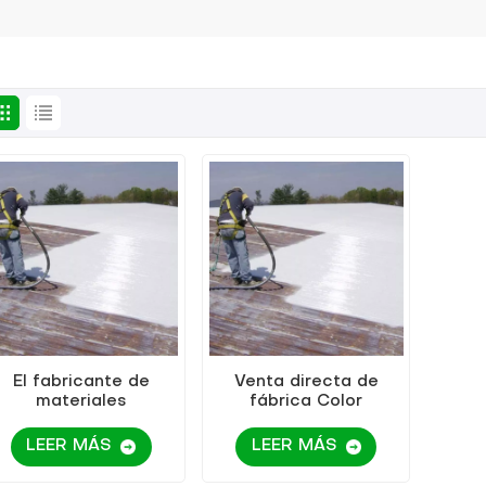
El fabricante de
Venta directa de
materiales
fábrica Color
impermeables vende
personalizable
pintura de metal de
Material de
LEER MÁS
LEER MÁS
etal a base de agua
renovación de pintura
(pintura dos en uno)
metálica a base de