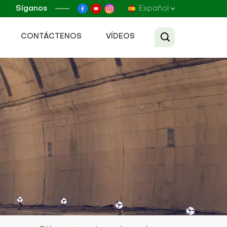
Síganos
Español
CONTÁCTENOS
VÍDEOS
English
Français
Русский
Español
عربي
Tiếng Việt
中文