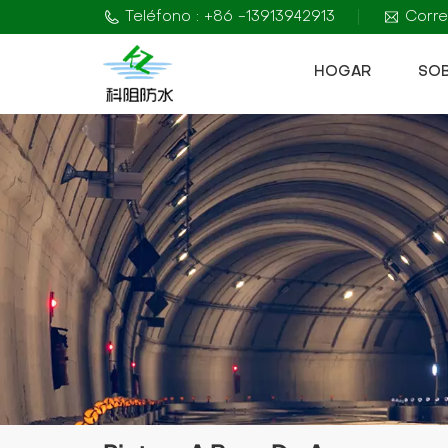
Teléfono : +86 -13913942913
Corre
HOGAR
SO