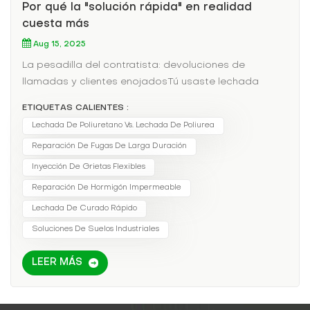
Por qué la "solución rápida" en realidad
cuesta más
Aug 15, 2025
La pesadilla del contratista: devoluciones de
llamadas y clientes enojadosTú usaste lechada
epoxi Para arreglar una grieta en el sótano. Funcionó
ETIQUETAS CALIENTES :
durante seis meses. Ahora, la fuga ha vuelto, el cliente
Lechada De Poliuretano Vs. Lechada De Poliurea
está furioso y tú estás asumiendo el costo de la
Reparación De Fugas De Larga Duración
reforma.Por qué el epoxi falla donde la poliurea tiene
éxitoFactorLechada epoxiLechada de
Inyección De Grietas Flexibles
poliureaTiempo de curado4+ horas20-90
Reparación De Hormigón Impermeable
segundosFlexibilidadFrágil (se agrieta con el
Lechada De Curado Rápido
movimiento)300% de alargamientoResistencia al
Soluciones De Suelos Industriales
aguaFalla si está húmedoBonos bajo el
aguaEsperanza de vida2-5 añosmás de 10
LEER MÁS
añosCaso práctico: El estacionamiento que ahorró
$120,000El garaje subterráneo de un centro
comercial tenía fugas crónicas. Las inyecciones de