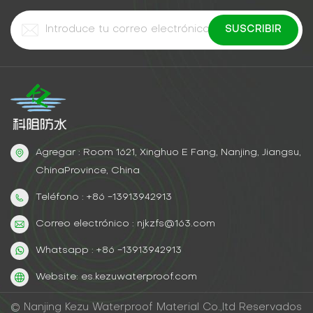
epoxi fallaron dos veces. Tras cambiar a poliurea:✔
Todas las fugas selladas en una sola aplicación✔ No
volvieron a aparecer grietas después de 4 años.✔
Ahorró $120,000 en reparaciones repetidasConsejo
profesional:Para obtener mejores resultados, lechada
de poliurea en pares con un capa superior de
poliuretano Para mayor impermeabilización.
Agregar : Room 1621, Xinghuo E Fang, Nanjing, Jiangsu,
ChinaProvince, China
Teléfono : +86 -13913942913
Correo electrónico : njkzfs@163.com
Whatsapp : +86 -13913942913
Website: es.kezuwaterproof.com
© Nanjing Kezu Waterproof Material Co.,ltd Reservados