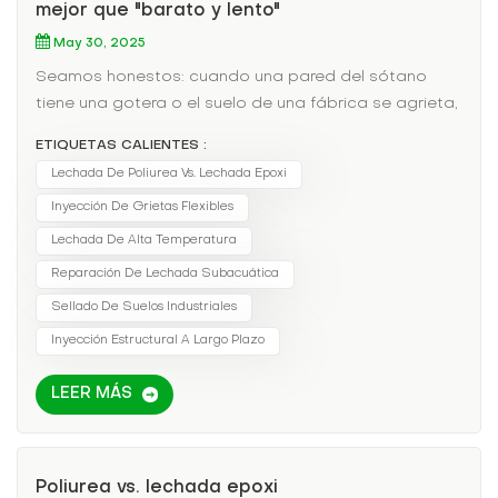
mejor que "barato y lento"
May 30, 2025
Seamos honestos: cuando una pared del sótano
tiene una gotera o el suelo de una fábrica se agrieta,
los gerentes suelen optar por la lechada más barata,
ETIQUETAS CALIENTES :
generalmente epoxi. Pero semanas después, la fuga
Lechada De Poliurea Vs. Lechada Epoxi
regresa, la lechada se decolora y los ánimos se
Inyección De Grietas Flexibles
caldean. ¿Por qué? Porque no todas las lechadas
son iguales. La ventaja de la poliurea Punto de
Lechada De Alta Temperatura
dolorLechada epoxiLechada de poliureaTiempo de
Reparación De Lechada Subacuática
curado4–24 horas (retrasa los proyectos)20–90
Sellado De Suelos Industriales
segundos (funciona
Inyección Estructural A Largo Plazo
instantáneamente)FlexibilidadFrágil (se agrieta con el
movimiento)300% de alargamiento (se mueve con
LEER MÁS
las estructuras)Tolerancia a la humedad Falla si el
sustrato está húmedoBonos bajo el aguaResistencia
a la temperaturaSe ablanda por encima de 120 °F
(49 °C)Estable a -40°F a 300°F El mito del costo
Poliurea vs. lechada epoxi