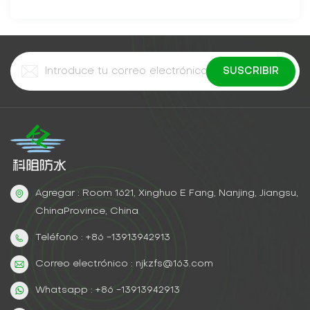
Agregar : Room 1621, Xinghuo E Fang, Nanjing, Jiangsu,
ChinaProvince, China
Teléfono : +86 -13913942913
Correo electrónico : njkzfs@163.com
Whatsapp : +86 -13913942913