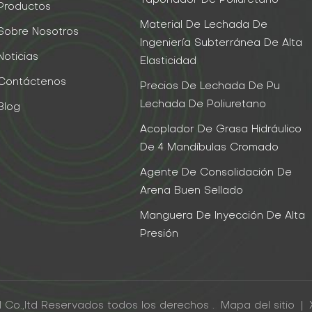
Taponador De Poliuretano
Productos
Material De Lechada De
Sobre Nosotros
Ingeniería Subterránea De Alta
Noticias
Elasticidad
Contáctenos
Precios De Lechada De Pu
Lechada De Poliuretano
Blog
Acoplador De Grasa Hidráulico
De 4 Mandíbulas Cromado
Agente De Consolidación De
Arena Buen Sellado
Manguera De Inyección De Alta
Presión
 Co.,ltd Reservados todos los derechos .
Mapa del sitio
|