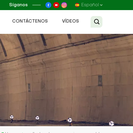
Síganos
Español
CONTÁCTENOS
VÍDEOS
English
Français
Русский
Español
عربي
Tiếng Việt
中文