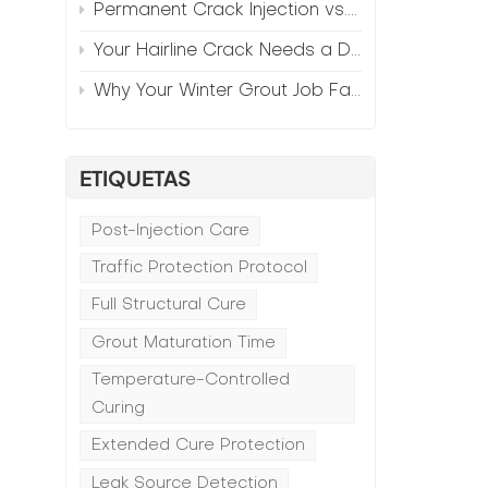
Permanent Crack Injection vs. Annual Patching—The Math
Your Hairline Crack Needs a Different Grout Than Your Wide Gap
Why Your Winter Grout Job Failed (And How to Fix It)
ETIQUETAS
Post-Injection Care
Traffic Protection Protocol
Full Structural Cure
Grout Maturation Time
Temperature-Controlled
Curing
Extended Cure Protection
Leak Source Detection