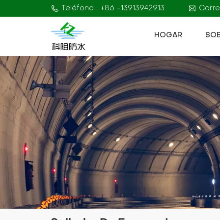
Teléfono : +86 -13913942913
Corre
HOGAR
SO