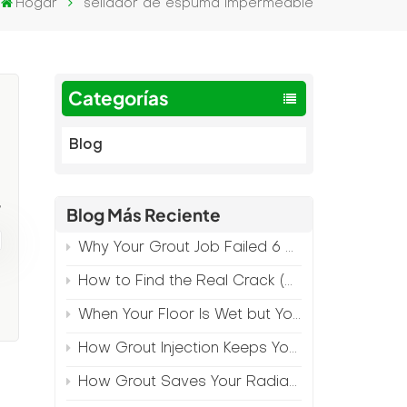
Hogar
sellador de espuma impermeable
Categorías
Blog
,
Blog Más Reciente
Why Your Grout Job Failed 6 Months Later (And How to Prevent It)
How to Find the Real Crack (Because What You See Isn't Always the Source)
When Your Floor Is Wet but Your Crack Is Dry
How Grout Injection Keeps Your Retail Floors Looking Fresh
How Grout Saves Your Radiant Floor from Moisture Damage