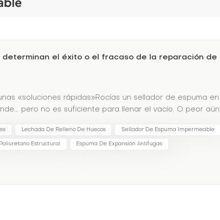
able
determinan el éxito o el fracaso de la reparación de
algunas «soluciones rápidas»Rocías un sellador de espuma en
de... pero no es suficiente para llenar el vacío. O peor aún
. Ahora tienes:💸 Clientes enojados exigente
les
Lechada De Relleno De Huecos
Sellador De Espuma Impermeable
inalLa ciencia de la expansión inteligenteNo todas las
a:1. Velocidad de expansión
oliuretano Estructural
Espuma De Expansión Antifugas