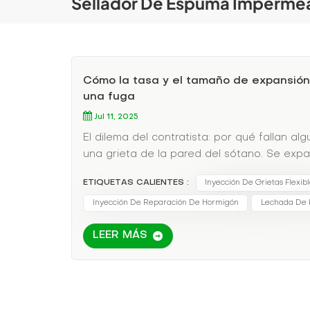
Sellador De Espuma Imperme
Cómo la tasa y el tamaño de expansión 
una fuga
Jul 11, 2025
El dilema del contratista: por qué fallan 
una grieta de la pared del sótano. Se expan
se expande. demasiadoDeformando la pared
ETIQUETAS CALIENTES :
Inyección De Grietas Flexib
reelaboración🚧 Más daños que la fuga orig
espumas son iguales. Esto es lo que import
Inyección De Reparación De Hormigón
Lechada De P
LEER MÁS