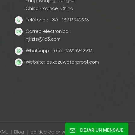
Fang, Nanjing, Jiangsu,
ChinaProvince, China
Teléfono : +86 -13913942913
Correo electrónico :
njkzfs@163.com
Whatsapp : +86 -13913942913
Website: es.kezuwaterproof.com
DEJAR UN MENSAJE
XML
|
Blog
|
política de privacidad