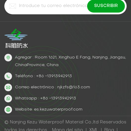
Agregar : Room 1621, Xinghuo E Fang, Nanjing, Jiangsu,
ChinaProvince, China
Teléfono : +86 -13913942913
Correo electrónico : njkzfs@163.com
Whatsapp : +86 -13913942913
Website: es.kezuwaterproof.com
© Nanjing Kezu Waterproof Material Co.,ltd Reservados
todos los derechos .
Mapa del sitio
|
XML
|
Blog
|