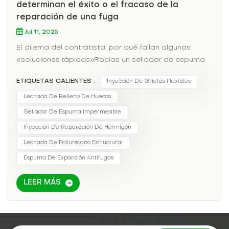
determinan el éxito o el fracaso de la
reparación de una fuga
Jul 11, 2025
El dilema del contratista: por qué fallan algunas
«soluciones rápidas»Rocías un sellador de espuma
en una grieta de la pared del sótano. Se expande...
ETIQUETAS CALIENTES :
Inyección De Grietas Flexibles
pero no es suficiente para llenar el vacío. O peor aún,
se expande. demasiadoDeformando la pared. Ahora
Lechada De Relleno De Huecos
tienes:💸 Clientes enojados exigente reelaboración🚧
Sellador De Espuma Impermeable
Más daños que la fuga originalLa ciencia de la
Inyección De Reparación De Hormigón
expansión inteligenteNo todas las espumas son
Lechada De Poliuretano Estructural
iguales. Esto es lo que importa:1. Velocidad de
expansión
Espuma De Expansión Antifugas
LEER MÁS