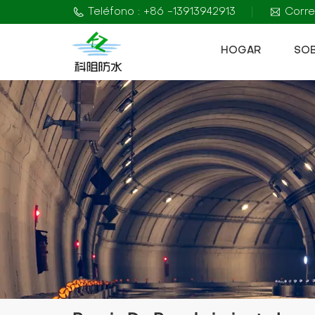
Teléfono : +86 -13913942913
Corre
HOGAR
SO