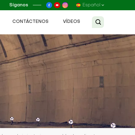
Síganos
Español
CONTÁCTENOS
VÍDEOS
English
Français
Русский
Español
عربي
Tiếng Việt
中文