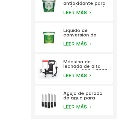
antioxidante para
metales a base de
agua KEZU (pintura
LEER MÁS
dos en uno)
Líquido de
conversión de
óxido sólido KEZU
(imprimación
LEER MÁS
transparente)
Máquina de
lechada de alta
presión KEZU 9999
LEER MÁS
Aguja de parada
de agua para
lechada de alta
presión KEZU
LEER MÁS