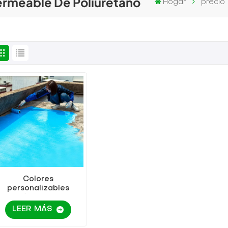
ermeable De Poliuretano
Hogar
precio
Colores
personalizables
Multifunción High
Elastic PU PU
LEER MÁS
Waterproating
Impermeable