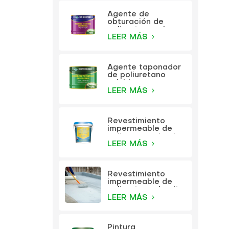
Agente de
obturación de
poliuretano a base
de aceite KEZU
LEER MÁS
Agente taponador
de poliuretano
soluble en agua
KEZU
LEER MÁS
Revestimiento
impermeable de
poliuretano de alta
elasticidad
LEER MÁS
multifunción KEZU
Revestimiento
impermeable de
poliuretano de alta
elasticidad
LEER MÁS
multifunción
Pintura