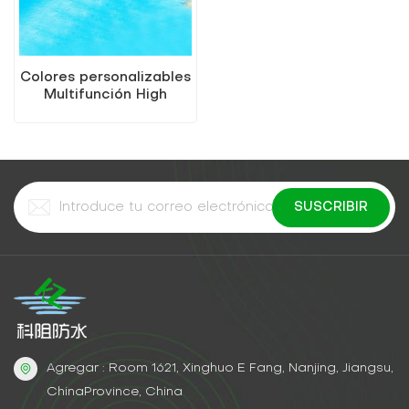
Colores personalizables
Multifunción High
Elastic PU PU
Waterproating
Impermeable
Agregar : Room 1621, Xinghuo E Fang, Nanjing, Jiangsu,
ChinaProvince, China