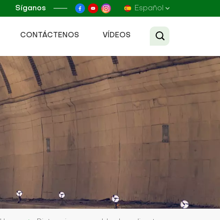
Síganos
Español
CONTÁCTENOS
VÍDEOS
English
Français
Русский
Español
عربي
Tiếng Việt
中文