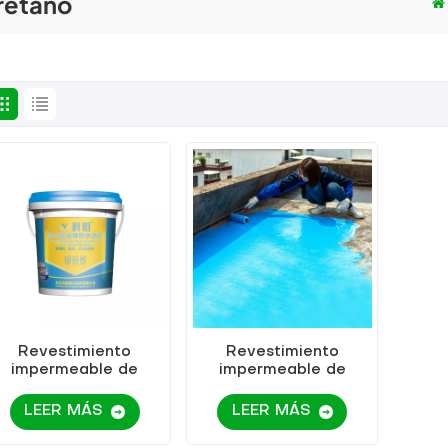
retano
Revestimiento
Revestimiento
impermeable de
impermeable de
poliuretano de alta
poliuretano de alta
elasticidad
elasticidad
LEER MÁS
LEER MÁS
multifunción
multifunción KEZU