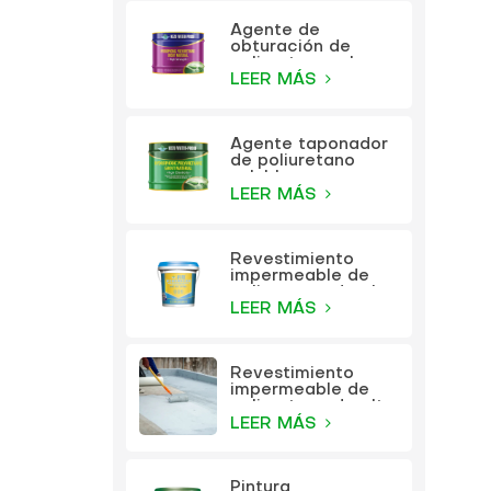
Agente de
obturación de
poliuretano a base
de aceite KEZU
LEER MÁS
Agente taponador
de poliuretano
soluble en agua
KEZU
LEER MÁS
Revestimiento
impermeable de
poliuretano de alta
elasticidad
LEER MÁS
multifunción KEZU
Revestimiento
impermeable de
poliuretano de alta
elasticidad
LEER MÁS
multifunción
Pintura