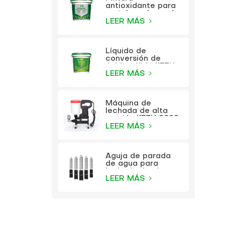
antioxidante para
metales a base de
agua KEZU (pintura
LEER MÁS
dos en uno)
Líquido de
conversión de
óxido sólido KEZU
(imprimación
LEER MÁS
transparente)
Máquina de
lechada de alta
presión KEZU 9999
LEER MÁS
Aguja de parada
de agua para
lechada de alta
presión KEZU
LEER MÁS