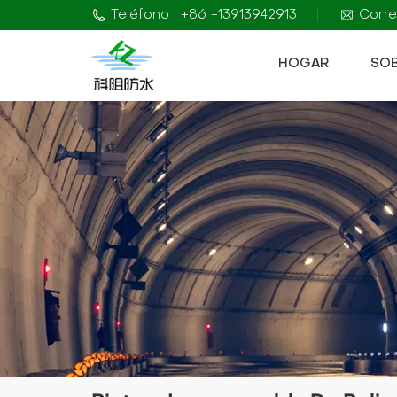
Teléfono : +86 -13913942913
Corre
HOGAR
SO