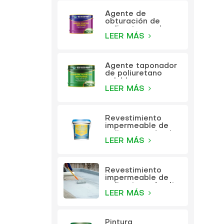
Agente de
obturación de
poliuretano a base
de aceite KEZU
LEER MÁS
Agente taponador
de poliuretano
soluble en agua
KEZU
LEER MÁS
Revestimiento
impermeable de
poliuretano de alta
elasticidad
LEER MÁS
multifunción KEZU
Revestimiento
impermeable de
poliuretano de alta
elasticidad
LEER MÁS
multifunción
Pintura