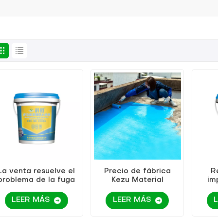
La venta resuelve el
Precio de fábrica
R
problema de la fuga
Kezu Material
im
de edificios con
impermeable de
poli
recubrimiento
revestimiento de
LEER MÁS
LEER MÁS
impermeable de
reparación de grietas
poliuretano blanco
de techo de