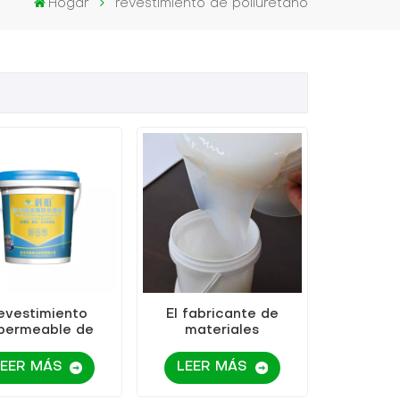
Hogar
revestimiento de poliuretano
evestimiento
El fabricante de
permeable de
materiales
uretano de alta
impermeables vende
elasticidad
un agente
LEER MÁS
LEER MÁS
multifunción
impermeable invisible