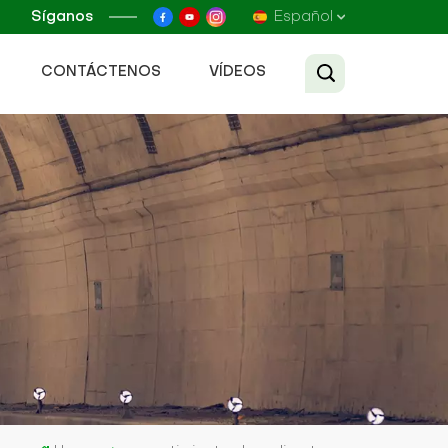
Síganos
Español
CONTÁCTENOS
VÍDEOS
English
Français
Русский
Español
عربي
Tiếng Việt
中文