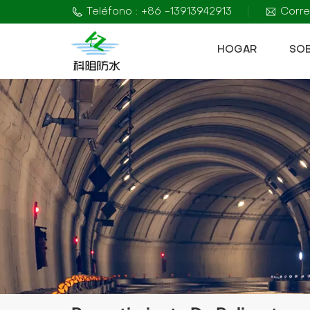
Teléfono : +86 -13913942913
Corre
HOGAR
SO