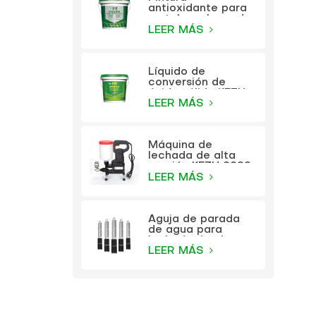
antioxidante para
metales a base de
agua KEZU (pintura
LEER MÁS
dos en uno)
Líquido de
conversión de
óxido sólido KEZU
(imprimación
LEER MÁS
transparente)
Máquina de
lechada de alta
presión KEZU 9999
LEER MÁS
Aguja de parada
de agua para
lechada de alta
presión KEZU
LEER MÁS