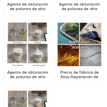
Agente de obturación
Agente de obturación
de poliurea de alta
de poliurea de alta
elasticidad KEZU,
elasticidad KEZU de
seguro y no tóxico
alta calidad
Agente de obturación
Precio de fábrica de
de poliurea de alta
Kezu Reparación de
elasticidad KEZU de
grietas en carreteras
venta directa de
Contracción Material
fábrica
para parches Material
impermeable