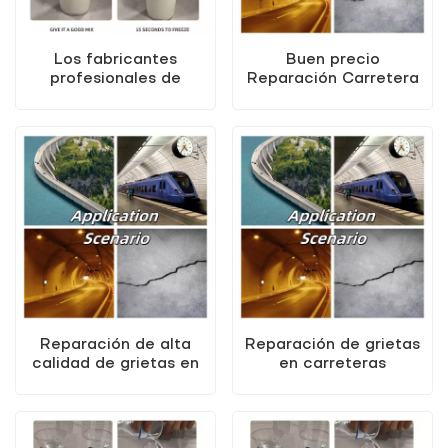
Los fabricantes
Buen precio
profesionales de
Reparación Carretera
impermeabilización
Grietas Contracción
venden un agente de
Parche Material
enchufación de
Material impermeable
poliúrea elástica alta
Reparación de alta
Reparación de grietas
calidad de grietas en
en carreteras
carreteras, material
Contracción Material
para parches de
para parches Material
contracción, material
impermeable
impermeable