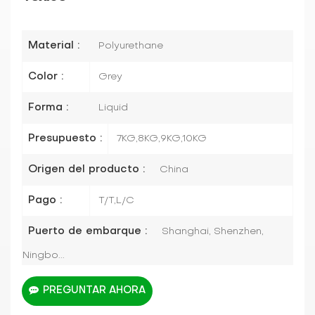
Material :
Polyurethane
Color :
Grey
Forma :
Liquid
Presupuesto :
7KG,8KG,9KG,10KG
Origen del producto :
China
Pago :
T/T,L/C
Puerto de embarque :
Shanghai, Shenzhen,
Ningbo...
PREGUNTAR AHORA