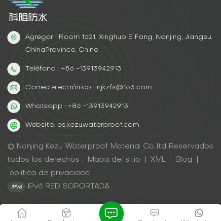
Agregar : Room 1621, Xinghuo E Fang, Nanjing, Jiangsu,
ChinaProvince, China
Teléfono : +86 -13913942913
Correo electrónico : njkzfs@163.com
Whatsapp : +86 -13913942913
Website: es.kezuwaterproof.com
© Nanjing Kezu Waterproof Material Co.,ltd Reservados
todos los derechos .
Mapa del sitio
|
XML
|
Blog
|
política de privacidad
IPv6 RED SOPORTADA