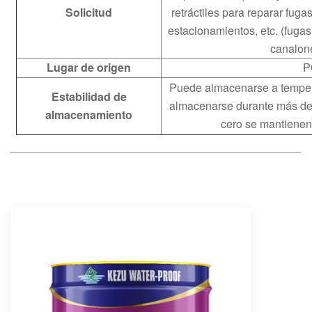
Solicitud
retráctiles para reparar fuga
estacionamientos, etc. (fugas 
canalon
Lugar de origen
P
Puede almacenarse a tempera
Estabilidad de
almacenarse durante más de 
almacenamiento
cero se mantienen