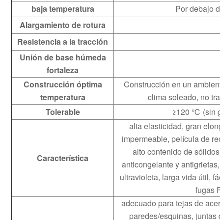
baja temperatura
Por debajo d
Alargamiento de rotura
Resistencia a la tracción
Unión de base húmeda
fortaleza
Construcción óptima
Construcción en un ambient
temperatura
clima soleado, no tr
Tolerable
≥120 ℃ (sin g
alta elasticidad, gran elo
impermeable, película de re
alto contenido de sólidos,
Característica
anticongelante y antigrietas,
ultravioleta, larga vida útil, 
fugas 
adecuado para tejas de acero
paredes/esquinas, juntas 