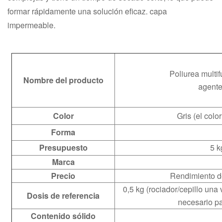
formar rápidamente una solución eficaz. capa
impermeable.
Poliurea multif
Nombre del producto
agente
Color
Gris (el colo
Forma
Presupuesto
5 k
Marca
Precio
Rendimiento de
0,5 kg (rociador/cepillo una
Dosis de referencia
necesario pa
Contenido sólido