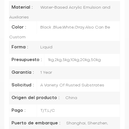
Material :
Water-Based Acrylic Emulsion and
Auxiliaries
Color :
Black ,Blue,White,Gray.Also Can Be
Custom
Forma :
Liquid
Presupuesto :
1kg,2kg,5kg,10kg,20kg,50kg
Garantía :
1 Year
Solicitud :
A Variety Of Rusted Substrates
Origen del producto :
China
Pago :
T/T,L/C
Puerto de embarque :
Shanghai, Shenzhen,