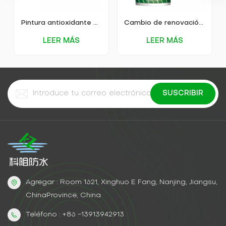
Pintura antioxidante para metales a base de agua KEZU (pintura dos en uno)
Cambio de renovación a pintura metálica a base de agua 2 en 1
LEER MÁS
LEER MÁS
Agregar : Room 1621, Xinghuo E Fang, Nanjing, Jiangsu,
ChinaProvince, China
Teléfono : +86 -13913942913