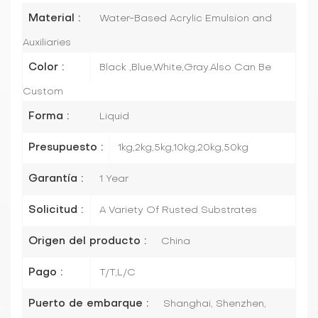
Material :
Water-Based Acrylic Emulsion and
Auxiliaries
Color :
Black ,Blue,White,Gray.Also Can Be
Custom
Forma :
Liquid
Presupuesto :
1kg,2kg,5kg,10kg,20kg,50kg
Garantía :
1 Year
Solicitud :
A Variety Of Rusted Substrates
Origen del producto :
China
Pago :
T/T,L/C
Puerto de embarque :
Shanghai, Shenzhen,