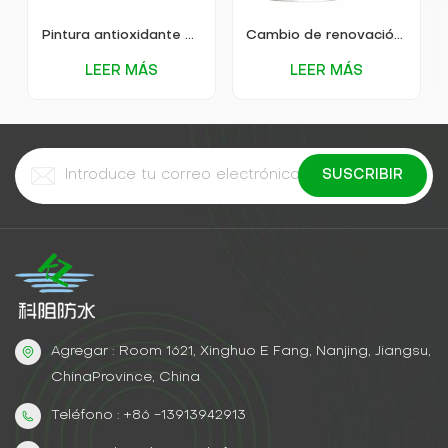
Pintura antioxidante para metales a base de agua KEZU (pintura dos en uno)
Cambio de renovación a pintura metálica a base de agua 2 en 1
LEER MÁS
LEER MÁS
Agregar : Room 1621, Xinghuo E Fang, Nanjing, Jiangsu,
ChinaProvince, China
Teléfono : +86 -13913942913