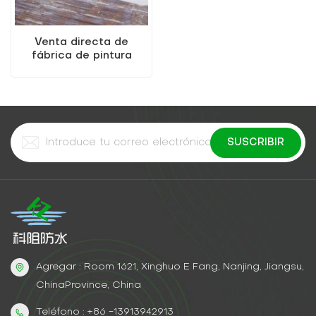
Venta directa de
fábrica de pintura
metálica a base de
agua 2 en 1 de alta
calidad
Agregar : Room 1621, Xinghuo E Fang, Nanjing, Jiangsu,
ChinaProvince, China
Teléfono : +86 -13913942913