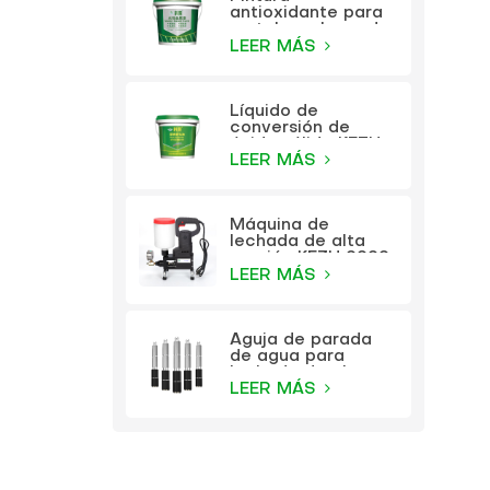
antioxidante para
metales a base de
agua KEZU (pintura
LEER MÁS
dos en uno)
Líquido de
conversión de
óxido sólido KEZU
(imprimación
LEER MÁS
transparente)
Máquina de
lechada de alta
presión KEZU 9999
LEER MÁS
Aguja de parada
de agua para
lechada de alta
presión KEZU
LEER MÁS