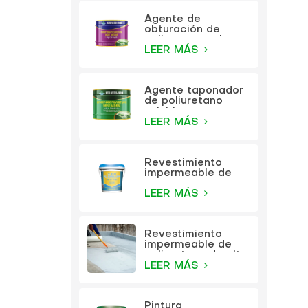
Agente de
obturación de
poliuretano a base
de aceite KEZU
LEER MÁS
Agente taponador
de poliuretano
soluble en agua
KEZU
LEER MÁS
Revestimiento
impermeable de
poliuretano de alta
elasticidad
LEER MÁS
multifunción KEZU
Revestimiento
impermeable de
poliuretano de alta
elasticidad
LEER MÁS
multifunción
Pintura