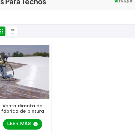
s Para Techos
Hogar
Venta directa de
fábrica de pintura
metálica a base de
agua 2 en 1 de alta
LEER MÁS
calidad