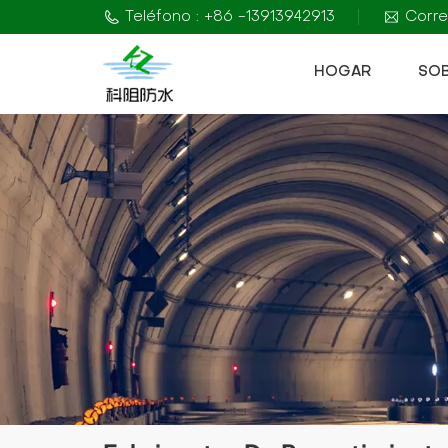
Teléfono : +86 -13913942913
Corre
HOGAR
SO