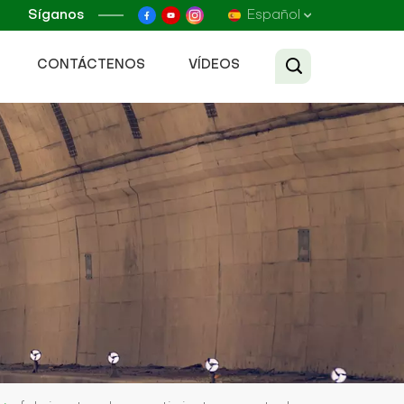
Síganos
Español
CONTÁCTENOS
VÍDEOS
English
Français
Русский
Español
عربي
Tiếng Việt
中文