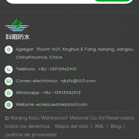
Agregar : Room 1621, Xinghuo E Fang, Nanjing, Jiangsu,
ChinaProvince, China
Teléfono : +86 -13913942913
Correo electrónico : njkzfs@163.com
Whatsapp : +86 -13913942913
Website: es.kezuwaterproof.com
© Nanjing Kezu Waterproof Material Co.,ltd Reservados
todos los derechos .
Mapa del sitio
|
XML
|
Blog
|
política de privacidad