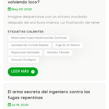
volviendo loco?
May 09, 2025
Imagine despertarse con un sótano inundado
después de una lluvia intensa. La frustración de tener
las pertenencias empapadas, el riesgo de moho y
ETIQUETAS CALIENTES :
las costosas reparaciones es suficiente para quitarle
Materiales Impermeabilizantes Químicos
el sueño a cualquier propietario. Las soluciones
Lechada De Curado Rápido
Fuga En El Sótano
tradicionales, como los parches de cemento o las
membranas impermeabilizantes, suelen fallar porque
Reparación Rentable
Sellador Flexible
no abordan la causa raíz: las grietas ocultas en el
Solución Ecológica
hormigón. Presentamos la lechada de poliuretano
soluble en agua, una solución revolucionaria para el
LEER MÁS
sellado de fugas. A diferencia de los materiales
rígidos, esta solución inyectable penetra
profundamente en las grietas, se expande al
El arma secreta del ingeniero contra las
contacto con el agua y forma un sello flexible e
fugas repentinas
impermeable. Ya sea en muros de cimentación,
tuberías subterráneas o fosos de ascensor, esta
Jul 18, 2025