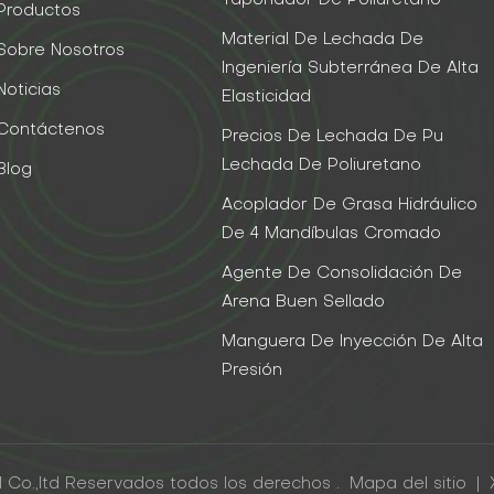
Taponador De Poliuretano
Productos
Material De Lechada De
Sobre Nosotros
Ingeniería Subterránea De Alta
Noticias
Elasticidad
Contáctenos
Precios De Lechada De Pu
Lechada De Poliuretano
Blog
Acoplador De Grasa Hidráulico
De 4 Mandíbulas Cromado
Agente De Consolidación De
Arena Buen Sellado
Manguera De Inyección De Alta
Presión
 Co.,ltd Reservados todos los derechos .
Mapa del sitio
|