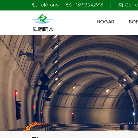
Teléfono : +86 -13913942913
Corre
HOGAR
SO