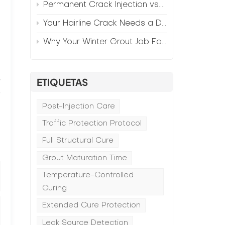
Permanent Crack Injection vs. Annual Patching—The Math
Your Hairline Crack Needs a Different Grout Than Your Wide Gap
Why Your Winter Grout Job Failed (And How to Fix It)
s
ETIQUETAS
o
Post-Injection Care
Traffic Protection Protocol
Full Structural Cure
Grout Maturation Time
Temperature-Controlled
Curing
Extended Cure Protection
Leak Source Detection