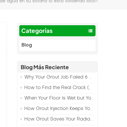
de agua en su sótano lo está volviendo loco?
Categorías
Blog
Blog Más Reciente
Why Your Grout Job Failed 6 Months Later (And How to Prevent It)
How to Find the Real Crack (Because What You See Isn't Always the Source)
When Your Floor Is Wet but Your Crack Is Dry
,
How Grout Injection Keeps Your Retail Floors Looking Fresh
How Grout Saves Your Radiant Floor from Moisture Damage