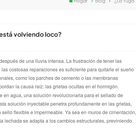
Hogar
Blog
¿La fuga 
 está volviendo loco?
spués de una lluvia intensa. La frustración de tener las
as costosas reparaciones es suficiente para quitarle el sueño
icionales, como los parches de cemento o las membranas
ordan la causa raíz: las grietas ocultas en el hormigón.
 en agua, una solución revolucionaria para el sellado de
 esta solución inyectable penetra profundamente en las grietas,
n sello flexible e impermeable. Ya sea en muros de cimentación
ta lechada se adapta a los cambios estructurales, previniendo