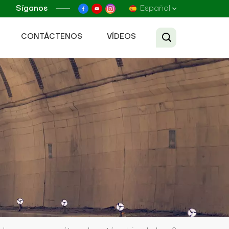
Síganos
Español
CONTÁCTENOS
VÍDEOS
English
Français
Русский
Español
عربي
Tiếng Việt
中文