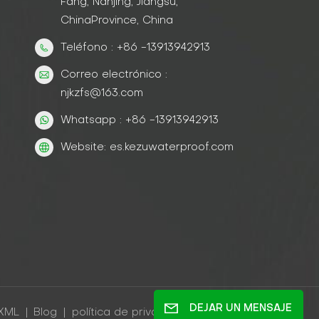
Fang, Nanjing, Jiangsu,
ChinaProvince, China
Teléfono : +86 -13913942913
Correo electrónico :
njkzfs@163.com
Whatsapp : +86 -13913942913
Website: es.kezuwaterproof.com
DEJAR UN MENSAJE
XML
|
Blog
|
política de privacidad