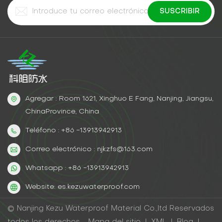
Agregar : Room 1621, Xinghuo E Fang, Nanjing, Jiangsu,
ChinaProvince, China
Teléfono : +86 -13913942913
Correo electrónico : njkzfs@163.com
Whatsapp : +86 -13913942913
Website: es.kezuwaterproof.com
© Nanjing Kezu Waterproof Material Co.,ltd Reservados
todos los derechos .
Mapa del sitio
|
XML
|
Blog
|