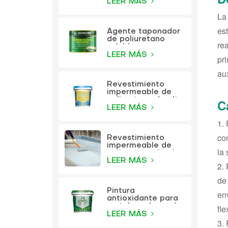
de aceite KEZU
LEER MÁS
La
es
Agente taponador
de poliuretano
re
soluble en agua
KEZU
LEER MÁS
pr
aux
Revestimiento
impermeable de
poliuretano de alta
C
elasticidad
LEER MÁS
multifunción KEZU
1.
co
Revestimiento
impermeable de
la 
poliuretano de alta
elasticidad
LEER MÁS
2. 
multifunción
de 
Pintura
en
antioxidante para
metales a base de
fle
agua KEZU (pintura
LEER MÁS
3.
dos en uno)