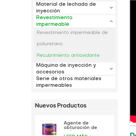
Material de lechada de
inyección
Revestimiento
impermeable
Revestimiento impermeable de
poliuretano.
Recubrimiento antioxidante
Máquina de inyección y
accesorios
Serie de otros materiales
impermeables
Nuevos Productos
Agente de
obturación de
D
poliuretano a base