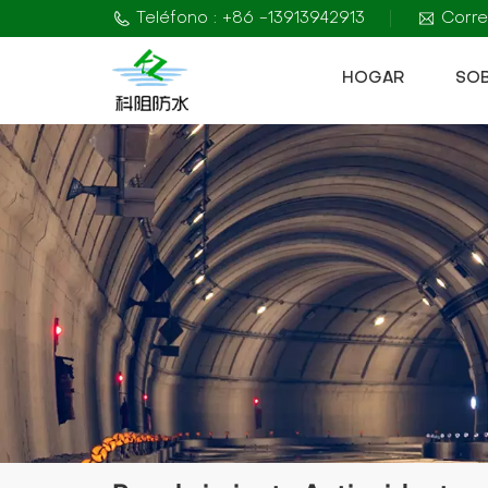
Teléfono : +86 -13913942913
Corre
HOGAR
SO