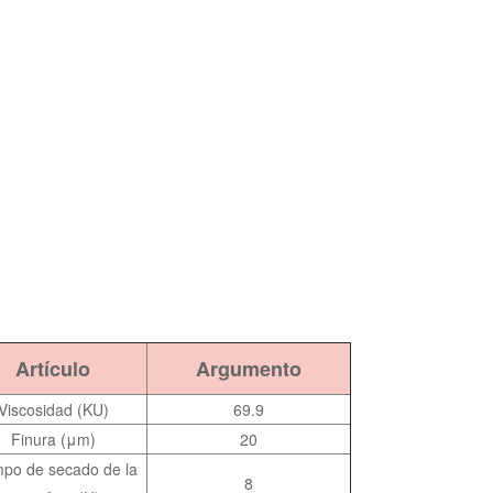
Artículo
Argumento
Viscosidad (KU)
69.9
Finura (μm)
20
po de secado de la
8