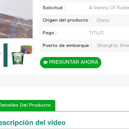
Solicitud :
A Variety Of Rust
Origen del producto :
China
Pago :
T/T,L/C
Puerto de embarque :
Shanghai, Shen
PREGUNTAR AHORA
Detalles Del Producto
escripción del video