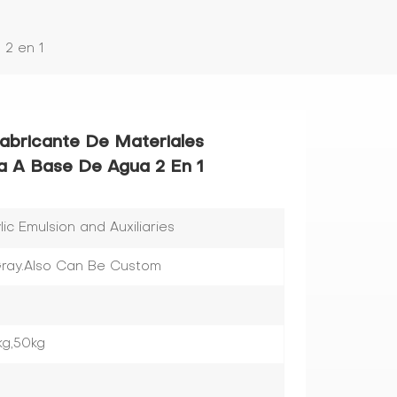
 2 en 1
Fabricante De Materiales
a A Base De Agua 2 En 1
c Emulsion and Auxiliaries
,Gray.Also Can Be Custom
kg,50kg