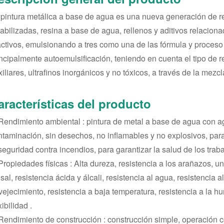
 pintura metálica a base de agua es una nueva generación de r
tabilizadas, resina a base de agua, rellenos y aditivos relacion
activos, emulsionando a tres como una de las fórmula y proceso
incipalmente autoemulsificación, teniendo en cuenta el tipo de 
iliares, ultrafinos inorgánicos y no tóxicos, a través de la mezcla
aracterísticas del producto
 Rendimiento ambiental : pintura de metal a base de agua con ag
ntaminación, sin desechos, no inflamables y no explosivos, para
seguridad contra incendios, para garantizar la salud de los trab
Propiedades físicas : Alta dureza, resistencia a los arañazos, un
sal, resistencia ácida y álcali, resistencia al agua, resistencia a
vejecimiento, resistencia a baja temperatura, resistencia a la h
xibilidad .
 Rendimiento de construcción : construcción simple, operación c