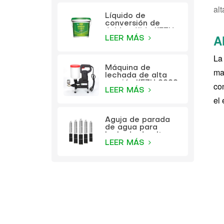
alt
Líquido de
conversión de
óxido sólido KEZU
A
(imprimación
LEER MÁS
transparente)
La
Máquina de
ma
lechada de alta
presión KEZU 9999
co
LEER MÁS
el 
Aguja de parada
de agua para
lechada de alta
presión KEZU
LEER MÁS