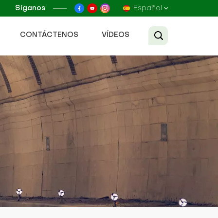
Síganos
Español
CONTÁCTENOS
VÍDEOS
English
Français
Русский
Español
عربي
Tiếng Việt
中文