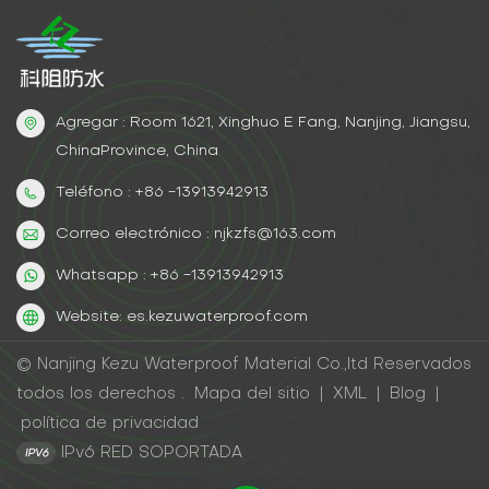
nanopartículas de carburo de silicio (tamaño de
partícula de 50 nm) mejora la resistencia al desgaste
Datos de verificación industrial En el experimento
acelerado que simula el rango de mareas, las
muestras de lodo aceitoso experimentaron: Después
Agregar : Room 1621, Xinghuo E Fang, Nanjing, Jiangsu,
de 300 ciclos secos y húmedos, la tasa de retención
ChinaProvince, China
de la resistencia a la tracción fue del 91%.Después
de 2.000 horas de envejecimiento UV, el alargamiento
Teléfono : +86 -13913942913
aún mantuvo el valor inicial del 82%.
Correo electrónico : njkzfs@163.com
Whatsapp : +86 -13913942913
Website: es.kezuwaterproof.com
© Nanjing Kezu Waterproof Material Co.,ltd Reservados
todos los derechos .
Mapa del sitio
|
XML
|
Blog
|
política de privacidad
IPv6 RED SOPORTADA