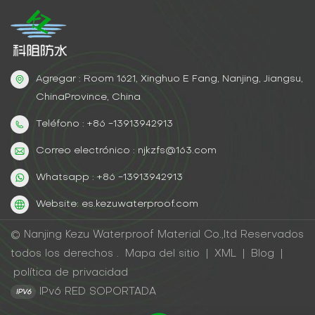
nanopartículas de carburo de silicio (tamaño de
partícula de 50 nm) mejora la resistencia al desgaste
Datos de verificación industrial En el experimento
acelerado que simula el rango de mareas, las
muestras de lodo aceitoso experimentaron: Después
Agregar : Room 1621, Xinghuo E Fang, Nanjing, Jiangsu,
de 300 ciclos secos y húmedos, la tasa de retención
ChinaProvince, China
de la resistencia a la tracción fue del 91%.Después
de 2.000 horas de envejecimiento UV, el alargamiento
Teléfono : +86 -13913942913
aún mantuvo el valor inicial del 82%.
Correo electrónico : njkzfs@163.com
Whatsapp : +86 -13913942913
Website: es.kezuwaterproof.com
© Nanjing Kezu Waterproof Material Co.,ltd Reservados
todos los derechos .
Mapa del sitio
|
XML
|
Blog
|
política de privacidad
IPv6 RED SOPORTADA