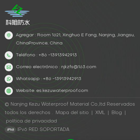
nanopartículas de carburo de silicio (tamaño de
partícula de 50 nm) mejora la resistencia al desgaste
Datos de verificación industrial En el experimento
acelerado que simula el rango de mareas, las
muestras de lodo aceitoso experimentaron: Después
Agregar : Room 1621, Xinghuo E Fang, Nanjing, Jiangsu,
de 300 ciclos secos y húmedos, la tasa de retención
ChinaProvince, China
de la resistencia a la tracción fue del 91%.Después
de 2.000 horas de envejecimiento UV, el alargamiento
Teléfono : +86 -13913942913
aún mantuvo el valor inicial del 82%.
Correo electrónico : njkzfs@163.com
Whatsapp : +86 -13913942913
Website: es.kezuwaterproof.com
© Nanjing Kezu Waterproof Material Co.,ltd Reservados
todos los derechos .
Mapa del sitio
|
XML
|
Blog
|
política de privacidad
IPv6 RED SOPORTADA