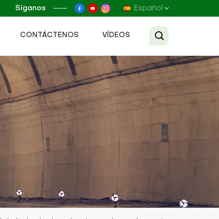
Síganos
Español
CONTÁCTENOS
VÍDEOS
English
Français
Русский
Español
عربي
Tiếng Việt
中文