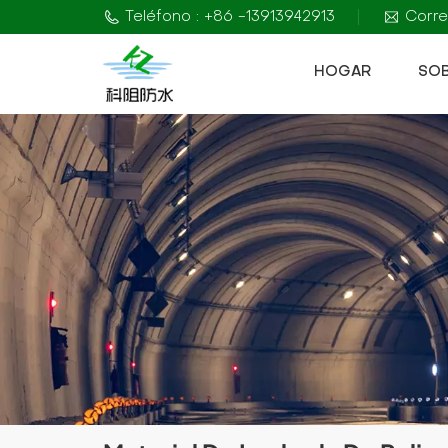
Teléfono : +86 -13913942913
Corre
HOGAR
SO