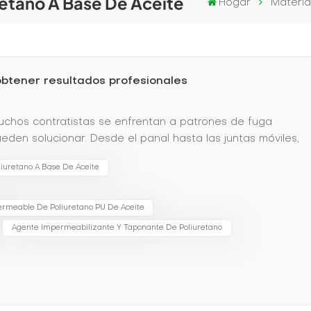
retano A Base De Aceite
Hogar
Materia
btener resultados profesionales
Muchos contratistas se enfrentan a patrones de fuga
den solucionar. Desde el panal hasta las juntas móviles,
ateriales especializados.Ciencia de materiales
iuretano A Base De Aceite
s ofrecen:Opciones hidrofóbicas/hidrofílicas para
de viscosidad para una penetración precisaTolerancia a la
a los rayos UV para aplicaciones expuestasMétodos de
ermeable De Poliuretano PU De Aceite
:Creación de barreras de humedad detrás de las
Agente Impermeabilizante Y Taponante De Poliuretano
tas entre cimientos y murosRelleno de huecos:Abordaje del
lización de suelos alrededor de estructurasComplejidad de
ientoUna estructura de estacionamiento de varios niveles
cciónDesprendimiento del hormigón debido a la corrosión
r asentamientoEnfoque de solución:Inyección de epoxi par