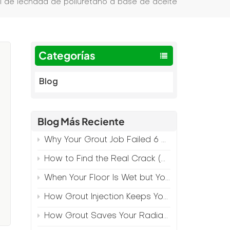
l de lechada de poliuretano a base de aceite
Categorías
Blog
Blog Más Reciente
Why Your Grout Job Failed 6 Months Later (And How to Prevent It)
How to Find the Real Crack (Because What You See Isn't Always the Source)
When Your Floor Is Wet but Your Crack Is Dry
l
How Grout Injection Keeps Your Retail Floors Looking Fresh
How Grout Saves Your Radiant Floor from Moisture Damage
a