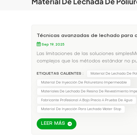
Material De Lechada De Poliu
Técnicas avanzadas de lechado para o
Sep 19, 2025
Las limitaciones de las soluciones simples
complejos que los métodos estándar no pue
estos desafíos requieren conocimientos y m
ETIQUETAS CALIENTES :
Material De Lechada De Pol
avanzadosLos sistemas de lechado moderno
diferentes condiciones de humedadControl 
Material De Inyección De Poliuretano Impermeable
temperatura de -40°F a 300°FResistencia 
Materiales De Lechada De Resina De Revestimiento Imp
aplicación profesionalLechada de cortinas
Fabricante Profesional A Bajo Precio A Prueba De Agua
paredesInyección perimetral:Sellado de jun
Material De Inyección Para Lechada Water Stop
hormigón alveoladoInyección química:Estabi
mundo real: Restauración de un estacionam
LEER MÁS
mostró:Fugas activas en juntas de constru
de las barras de refuerzoMover grietas po