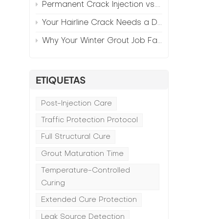
Permanent Crack Injection vs. Annual Patching—The Math
Your Hairline Crack Needs a Different Grout Than Your Wide Gap
Why Your Winter Grout Job Failed (And How to Fix It)
ETIQUETAS
Post-Injection Care
Traffic Protection Protocol
Full Structural Cure
Grout Maturation Time
Temperature-Controlled
Curing
Extended Cure Protection
Leak Source Detection