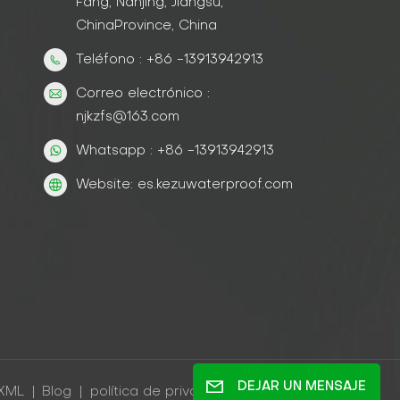
Fang, Nanjing, Jiangsu,
ChinaProvince, China
Teléfono : +86 -13913942913
Correo electrónico :
njkzfs@163.com
Whatsapp : +86 -13913942913
Website: es.kezuwaterproof.com
DEJAR UN MENSAJE
XML
|
Blog
|
política de privacidad