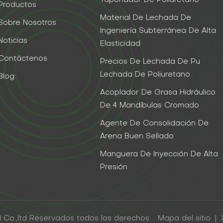
Taponador De Poliuretano
Productos
Material De Lechada De
Sobre Nosotros
Ingeniería Subterránea De Alta
Noticias
Elasticidad
Contáctenos
Precios De Lechada De Pu
Lechada De Poliuretano
Blog
Acoplador De Grasa Hidráulico
De 4 Mandíbulas Cromado
Agente De Consolidación De
Arena Buen Sellado
Manguera De Inyección De Alta
Presión
 Co.,ltd Reservados todos los derechos .
Mapa del sitio
|