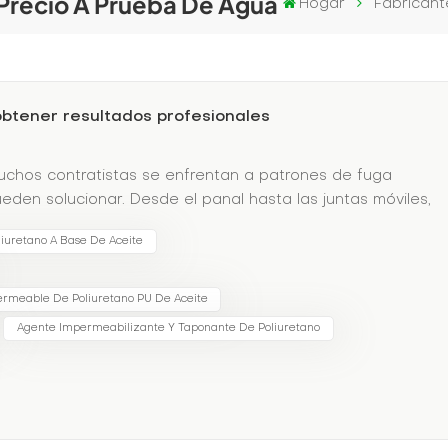
 Precio A Prueba De Agua
Hogar
Fabricant
btener resultados profesionales
Muchos contratistas se enfrentan a patrones de fuga
den solucionar. Desde el panal hasta las juntas móviles,
ateriales especializados.Ciencia de materiales
iuretano A Base De Aceite
s ofrecen:Opciones hidrofóbicas/hidrofílicas para
de viscosidad para una penetración precisaTolerancia a la
a los rayos UV para aplicaciones expuestasMétodos de
ermeable De Poliuretano PU De Aceite
:Creación de barreras de humedad detrás de las
Agente Impermeabilizante Y Taponante De Poliuretano
tas entre cimientos y murosRelleno de huecos:Abordaje del
lización de suelos alrededor de estructurasComplejidad de
ientoUna estructura de estacionamiento de varios niveles
cciónDesprendimiento del hormigón debido a la corrosión
r asentamientoEnfoque de solución:Inyección de epoxi par