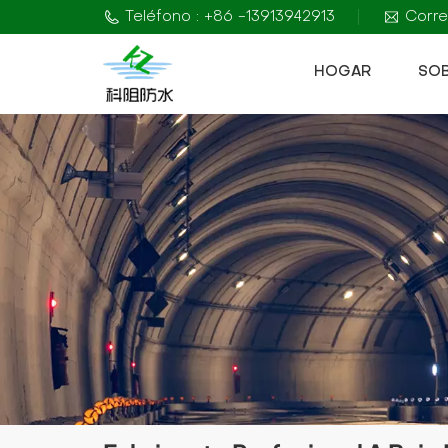
Teléfono : +86 -13913942913
Corre
HOGAR
SO