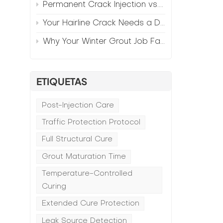
Permanent Crack Injection vs. Annual Patching—The Math
Your Hairline Crack Needs a Different Grout Than Your Wide Gap
Why Your Winter Grout Job Failed (And How to Fix It)
ETIQUETAS
Post-Injection Care
Traffic Protection Protocol
Full Structural Cure
Grout Maturation Time
Temperature-Controlled
Curing
Extended Cure Protection
Leak Source Detection