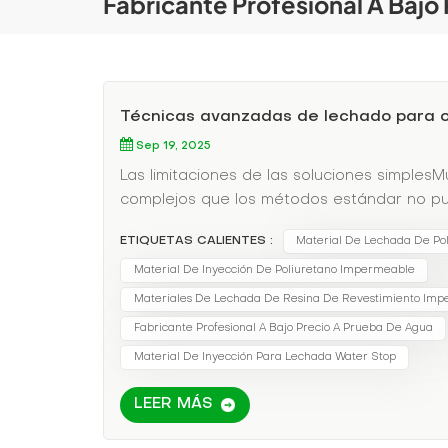
Fabricante Profesional A Bajo
Técnicas avanzadas de lechado para o
Sep 19, 2025
Las limitaciones de las soluciones simples
complejos que los métodos estándar no pue
estos desafíos requieren conocimientos y m
ETIQUETAS CALIENTES :
Material De Lechada De Pol
avanzadosLos sistemas de lechado moderno
diferentes condiciones de humedadControl 
Material De Inyección De Poliuretano Impermeable
temperatura de -40°F a 300°FResistencia 
Materiales De Lechada De Resina De Revestimiento Imp
aplicación profesionalLechada de cortinas
Fabricante Profesional A Bajo Precio A Prueba De Agua
paredesInyección perimetral:Sellado de jun
Material De Inyección Para Lechada Water Stop
hormigón alveoladoInyección química:Estabi
mundo real: Restauración de un estacionam
LEER MÁS
mostró:Fugas activas en juntas de constru
de las barras de refuerzoMover grietas po