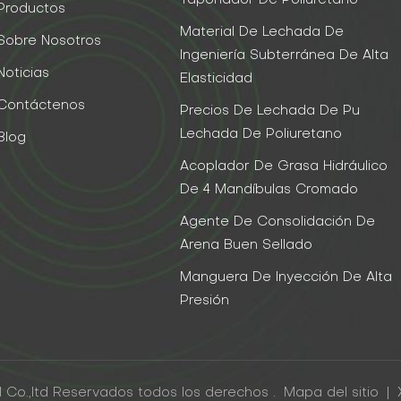
Taponador De Poliuretano
Productos
Material De Lechada De
Sobre Nosotros
Ingeniería Subterránea De Alta
Noticias
Elasticidad
Contáctenos
Precios De Lechada De Pu
Lechada De Poliuretano
Blog
Acoplador De Grasa Hidráulico
De 4 Mandíbulas Cromado
Agente De Consolidación De
Arena Buen Sellado
Manguera De Inyección De Alta
Presión
 Co.,ltd Reservados todos los derechos .
Mapa del sitio
|