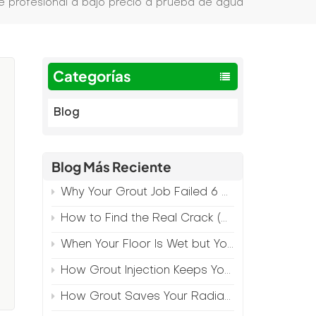
e profesional a bajo precio a prueba de agua
Categorías
Blog
Blog Más Reciente
Why Your Grout Job Failed 6 Months Later (And How to Prevent It)
How to Find the Real Crack (Because What You See Isn't Always the Source)
When Your Floor Is Wet but Your Crack Is Dry
l
How Grout Injection Keeps Your Retail Floors Looking Fresh
How Grout Saves Your Radiant Floor from Moisture Damage
a