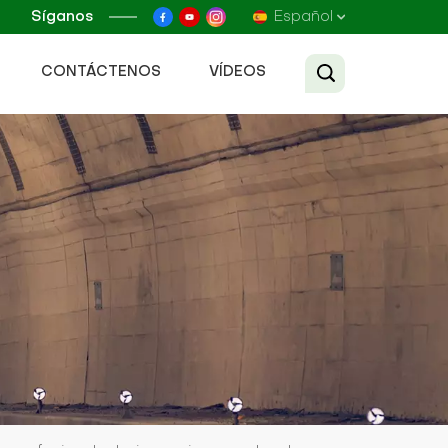
Síganos
Español
CONTÁCTENOS
VÍDEOS
English
Français
Русский
Español
عربي
Tiếng Việt
中文