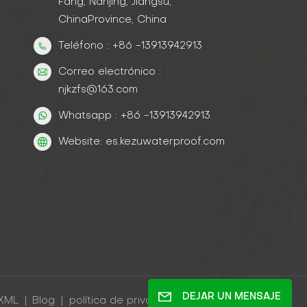
Fang, Nanjing, Jiangsu,
ChinaProvince, China
Teléfono : +86 -13913942913
Correo electrónico :
njkzfs@163.com
Whatsapp : +86 -13913942913
Website: es.kezuwaterproof.com
DEJAR UN MENSAJE
XML
|
Blog
|
política de privacidad