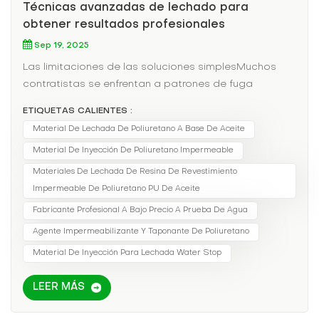
Técnicas avanzadas de lechado para
obtener resultados profesionales
Sep 19, 2025
Las limitaciones de las soluciones simplesMuchos
contratistas se enfrentan a patrones de fuga
complejos que los métodos estándar no pueden
ETIQUETAS CALIENTES :
solucionar. Desde el panal hasta las juntas móviles,
Material De Lechada De Poliuretano A Base De Aceite
estos desafíos requieren conocimientos y materiales
Material De Inyección De Poliuretano Impermeable
especializados.Ciencia de materiales avanzadosLos
sistemas de lechado modernos ofrecen:Opciones
Materiales De Lechada De Resina De Revestimiento
hidrofóbicas/hidrofílicas para diferentes condiciones
Impermeable De Poliuretano PU De Aceite
de humedadControl de viscosidad para una
Fabricante Profesional A Bajo Precio A Prueba De Agua
penetración precisaTolerancia a la temperatura de
Agente Impermeabilizante Y Taponante De Poliuretano
-40°F a 300°FResistencia a los rayos UV para
Material De Inyección Para Lechada Water Stop
aplicaciones expuestasMétodos de aplicación
profesionalLechada de cortinas:Creación de barreras
LEER MÁS
de humedad detrás de las paredesInyección
perimetral:Sellado de juntas entre cimientos y