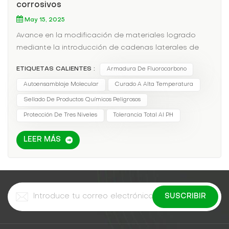
corrosivos
May 15, 2025
Avance en la modificación de materiales logrado
mediante la introducción de cadenas laterales de
perfluoroalquilo (C6F13-): Inmersión en ácido sulfúrico
ETIQUETAS CALIENTES :
Armadura De Fluorocarbono
concentrado al 98% durante 30 días, tasa de
cambio de masa
Autoensamblaje Molecular
Curado A Alta Temperatura
Sellado De Productos Químicos Peligrosos
Protección De Tres Niveles
Tolerancia Total Al PH
LEER MÁS