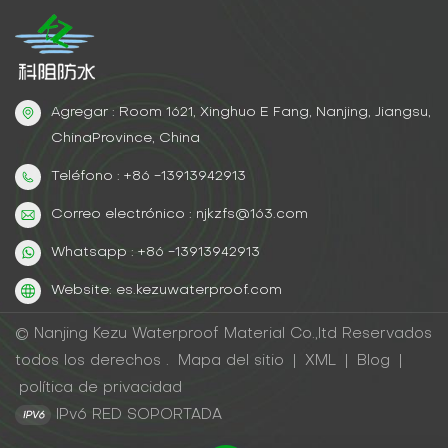
Agregar : Room 1621, Xinghuo E Fang, Nanjing, Jiangsu,
ChinaProvince, China
Teléfono : +86 -13913942913
Correo electrónico : njkzfs@163.com
Whatsapp : +86 -13913942913
Website: es.kezuwaterproof.com
© Nanjing Kezu Waterproof Material Co.,ltd Reservados
todos los derechos .
Mapa del sitio
|
XML
|
Blog
|
política de privacidad
IPv6 RED SOPORTADA