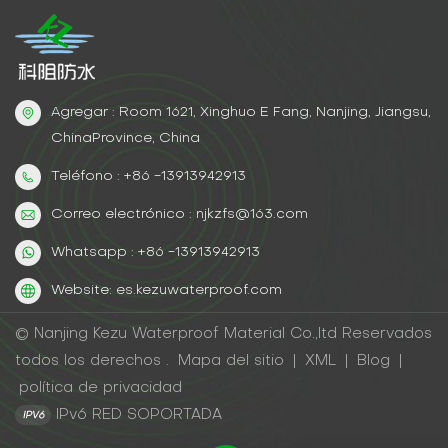
Agregar : Room 1621, Xinghuo E Fang, Nanjing, Jiangsu,
ChinaProvince, China
Teléfono : +86 -13913942913
Correo electrónico : njkzfs@163.com
Whatsapp : +86 -13913942913
Website: es.kezuwaterproof.com
© Nanjing Kezu Waterproof Material Co.,ltd Reservados
todos los derechos .
Mapa del sitio
|
XML
|
Blog
|
política de privacidad
IPv6 RED SOPORTADA