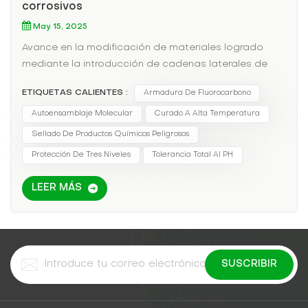
corrosivos
May 15, 2025
Avance en la modificación de materiales logrado
mediante la introducción de cadenas laterales de
perfluoroalquilo (C6F13-): Inmersión en ácido sulfúrico
ETIQUETAS CALIENTES :
Armadura De Fluorocarbono
concentrado al 98% durante 30 días, tasa de
cambio de masa
Autoensamblaje Molecular
Curado A Alta Temperatura
Sellado De Productos Químicos Peligrosos
Protección De Tres Niveles
Tolerancia Total Al PH
LEER MÁS