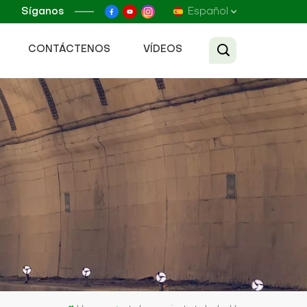
Síganos
Español
CONTÁCTENOS
VÍDEOS
English
Français
Русский
Español
عربي
Tiếng Việt
中文