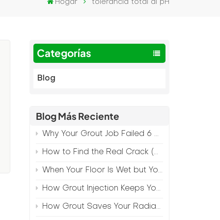
Hogar
tolerancia total al pH
Categorías
Blog
Blog Más Reciente
Why Your Grout Job Failed 6 Months Later (And How to Prevent It)
How to Find the Real Crack (Because What You See Isn't Always the Source)
When Your Floor Is Wet but Your Crack Is Dry
How Grout Injection Keeps Your Retail Floors Looking Fresh
How Grout Saves Your Radiant Floor from Moisture Damage