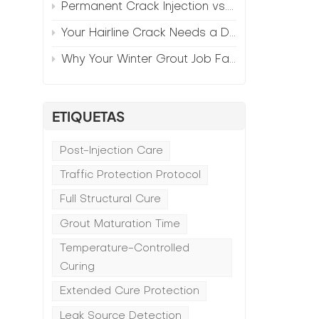
Permanent Crack Injection vs. Annual Patching—The Math
Your Hairline Crack Needs a Different Grout Than Your Wide Gap
Why Your Winter Grout Job Failed (And How to Fix It)
ETIQUETAS
Post-Injection Care
Traffic Protection Protocol
Full Structural Cure
Grout Maturation Time
Temperature-Controlled
Curing
Extended Cure Protection
Leak Source Detection