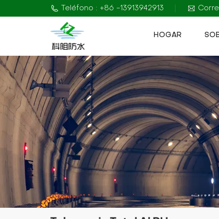
Teléfono : +86 -13913942913
Corre
HOGAR
SO