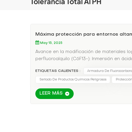
Tolerancia Total Al PH
Máxima protección para entornos alta
May 15, 2025
Avance en la modificación de materiales l
perfluoroalquilo (C6F13-): Inmersión en áci
cambio de masa
ETIQUETAS CALIENTES :
Armadura De Fluorocarbon
Sellado De Productos Químicos Peligrosos
Protecció
LEER MÁS