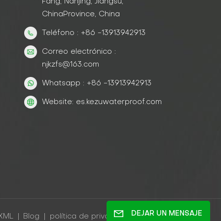
Fang, Nanjing, Jiangsu,
ChinaProvince, China
Teléfono : +86 -13913942913
Correo electrónico :
njkzfs@163.com
Whatsapp : +86 -13913942913
Website: es.kezuwaterproof.com
DEJAR UN MENSAJE
XML
|
Blog
|
política de privacidad