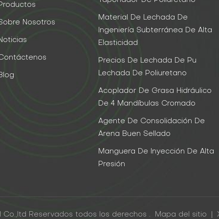
Taponador De Poliuretano
Productos
Material De Lechada De
Sobre Nosotros
Ingeniería Subterránea De Alta
Noticias
Elasticidad
Contáctenos
Precios De Lechada De Pu
Lechada De Poliuretano
Blog
Acoplador De Grasa Hidráulico
De 4 Mandíbulas Cromado
Agente De Consolidación De
Arena Buen Sellado
Manguera De Inyección De Alta
Presión
 Co.,ltd Reservados todos los derechos .
Mapa del sitio
|