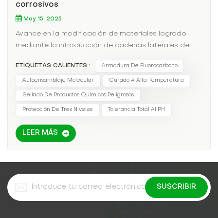
corrosivos
May 15, 2025
Avance en la modificación de materiales logrado
mediante la introducción de cadenas laterales de
perfluoroalquilo (C6F13-): Inmersión en ácido sulfúrico
ETIQUETAS CALIENTES :
Armadura De Fluorocarbono
concentrado al 98% durante 30 días, tasa de
cambio de masa
Autoensamblaje Molecular
Curado A Alta Temperatura
Sellado De Productos Químicos Peligrosos
Protección De Tres Niveles
Tolerancia Total Al PH
LEER MÁS