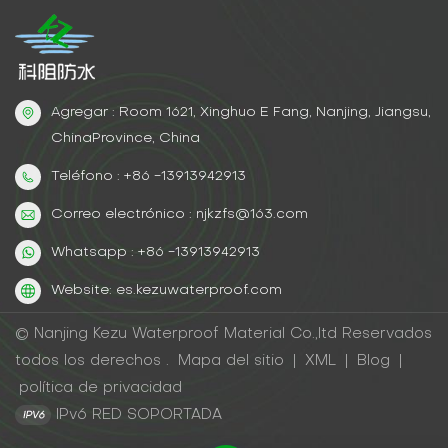
Agregar : Room 1621, Xinghuo E Fang, Nanjing, Jiangsu,
ChinaProvince, China
Teléfono : +86 -13913942913
Correo electrónico : njkzfs@163.com
Whatsapp : +86 -13913942913
Website: es.kezuwaterproof.com
© Nanjing Kezu Waterproof Material Co.,ltd Reservados
todos los derechos .
Mapa del sitio
|
XML
|
Blog
|
política de privacidad
IPv6 RED SOPORTADA